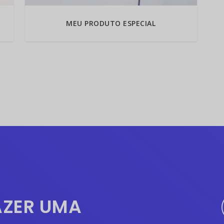
0
0
MEU PRODUTO ESPECIAL
.
AZER UMA