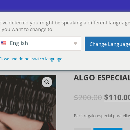
've detected you might be speaking a different language
CURSOS
LOJA
BLOGUE
PASTA
 you want to change to:
English
Change Languag
Close and do not switch language
ALGO ESPECIA
O
$
200.00
$
110.0
p
Pack regalo especial para ella
r