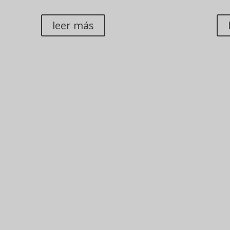
ANÁLISIS DE DATOS
A
leer más
BIO?
ayudar a conseguir para tus clientes, con tu propuesta de