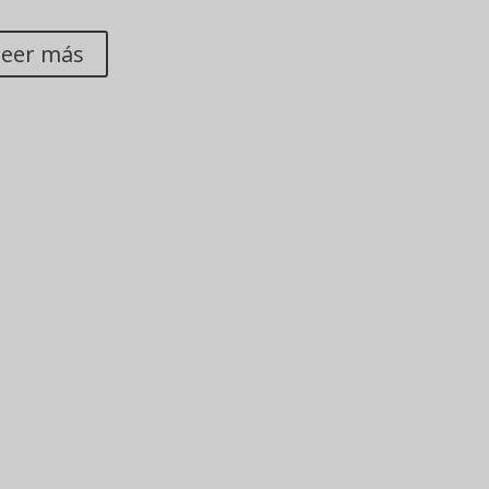
UDITORIA
leer más
Unete a nosotros
Elige uno de nuestros cursos