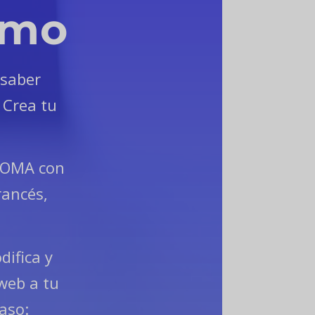
smo
 saber
 Crea tu
DIOMA con
ancés,
difica y
 web a tu
aso: