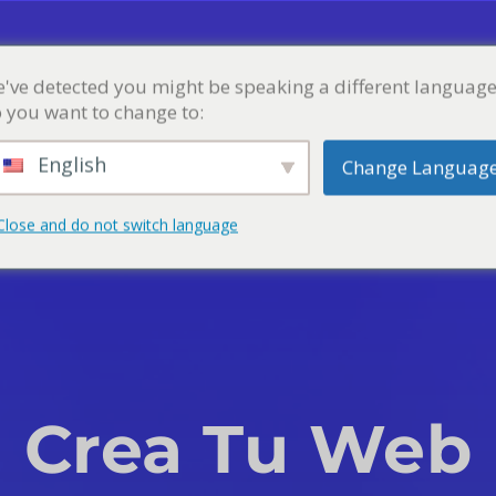
've detected you might be speaking a different language
CURSOS
TIENDA
BLOG
PORTAFOLIO
MI 
 you want to change to:
English
Change Languag
Close and do not switch language
Crea Tu Web