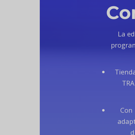
Co
La ed
program
Tiend
TRA
Con 
adapt
d