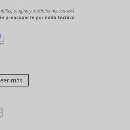
tillas, plugins y módulos necesarios)
sin preocuparte por nada técnico
E AYUDAMOS A
NNOVAR
leer más