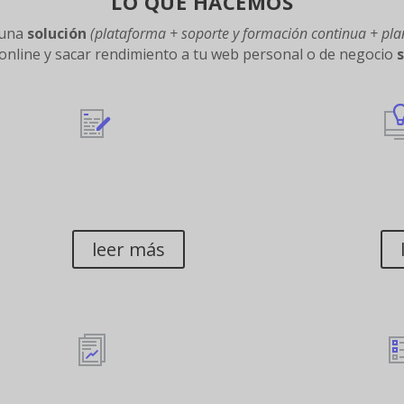
LO QUE HACEMOS
 una
solución
(plataforma + soporte y formación continua + plan
 online y sacar rendimiento a tu web personal o de negocio
CREAMOS CONTENIDO
T
DE VALOR
I
leer más