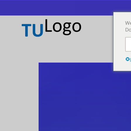
We
Do