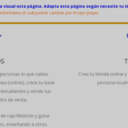
 visual esta página. Adapta esta página según necesite tu i
informativo el cuál podrás cambiar por el tuyo propio
.

OS
personas lo que sabes.
Crea tu tienda online y
nea (online), crece tu base
persona localm
 estudiantes y vende tus
os de venta.
 de rapi.Website y gana
tes, enseñando a otros