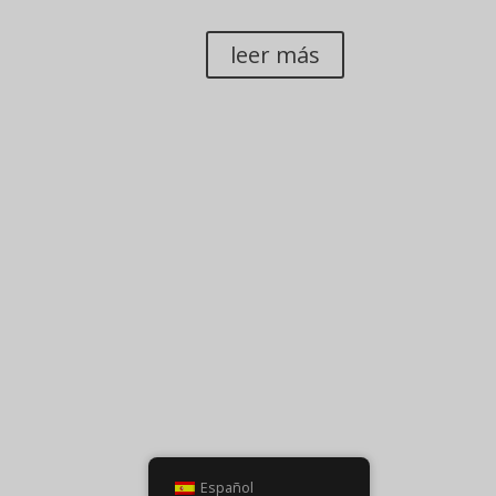
PLAN ESTRATÉGICO
leer más
¿LISTO PARA HACER UN CAM
Añade aquí tu texto, explicando que cambio vas 
valor.
Español