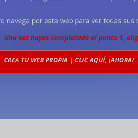
o navega por esta web para ver todas sus 
Una vez hayas completado el punto 1, eli
CREA TU WEB PROPIA | CLIC AQUÍ, ¡AHORA!