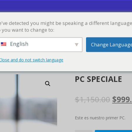
've detected you might be speaking a different language
CORSI
NEGOZIO
BLOG
VALIGETTA
 you want to change to:
English
Change Languag
Close and do not switch language
PC SPECIALE
I
$
1,150.00
$
999
l
Este es nuestro primer PC.
p