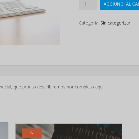
PC
r
AGGIUNGI AL CA
especial
quantità
e
Categoria:
Sin categorizar
z
z
o
o
r
pecial, que pronto describiremos por completo aquí.
i
g
i
IN