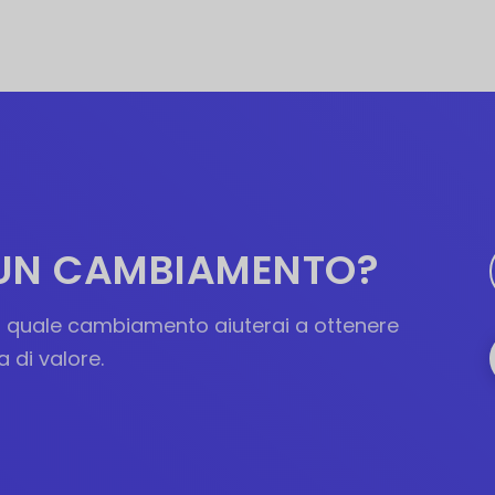
,
1
5
0
.
0
 UN CAMBIAMENTO?
0
do quale cambiamento aiuterai a ottenere
.
a di valore.