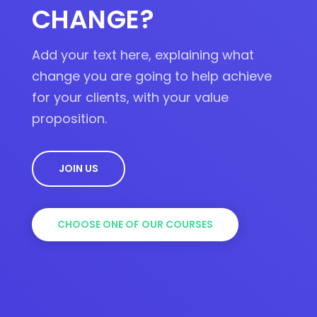
.
CHANGE?
Add your text here, explaining what
change you are going to help achieve
for your clients, with your value
proposition.
JOIN US
CHOOSE ONE OF OUR COURSES