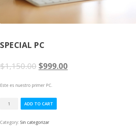
SPECIAL PC
O
C
$
1,150.00
$
999.00
r
u
Este es nuestro primer PC.
i
r
PC
g
r
ADD TO CART
especial
quantity
i
e
Category:
Sin categorizar
n
n