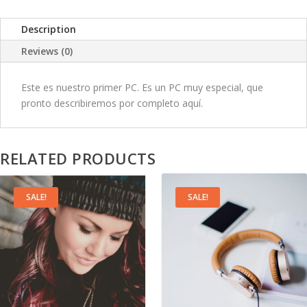
a
t
Description
l
p
Reviews (0)
p
r
Este es nuestro primer PC. Es un PC muy especial, que
pronto describiremos por completo aquí.
r
i
i
c
RELATED PRODUCTS
c
e
e
i
SALE!
SALE!
w
s
a
:
s
$