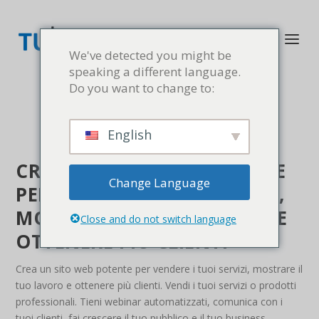
We've detected you might be
speaking a different language.
Do you want to change to:
English
CREA UN SITO WEB POTENTE
Change Language
PER VENDERE I TUOI SERVIZI,
MOSTRARE IL TUO LAVORO E
Close and do not switch language
OTTENERE PIÙ CLIENTI
Crea un sito web potente per vendere i tuoi servizi, mostrare il
tuo lavoro e ottenere più clienti. Vendi i tuoi servizi o prodotti
professionali. Tieni webinar automatizzati, comunica con i
tuoi clienti, fai crescere il tuo pubblico e il tuo business.