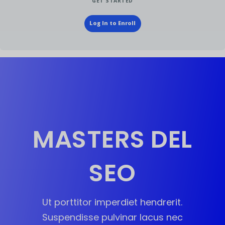
GET STARTED
Log In to Enroll
MASTERS DEL
SEO
Ut porttitor imperdiet hendrerit.
Suspendisse pulvinar lacus nec