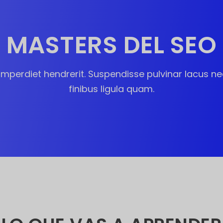
MASTERS DEL SEO
 imperdiet hendrerit. Suspendisse pulvinar lacus nec
finibus ligula quam.