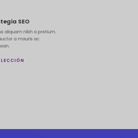
ategia SEO
tus aliquam nibh a pretium.
auctor a mauris ac
san.
 LECCIÓN