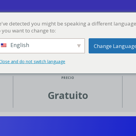
've detected you might be speaking a different language
CURSOS
TIENDA
BLOG
PORTAFOLIO
MI 
 you want to change to:
English
Change Languag
Close and do not switch language
PRECIO
Gratuito