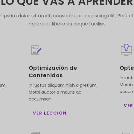
LO QUE VAS A APRENDER
 ipsum dolor sit amet, consectetur adipiscing elit. Pellen
imperdiet libero eu neque facilisis.
Optimización de
Opti
Contenidos
In luc
Morbi 
ium.
In luctus aliquam nibh a pretium.
accum
Morbi auctor a mauris ac
accumsan.
VER
VER LECCIÓN