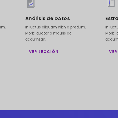
Análisis de DAtos
Estr
ium.
In luctus aliquam nibh a pretium.
In luc
Morbi auctor a mauris ac
Morbi 
accumsan.
accum
VER LECCIÓN
VER