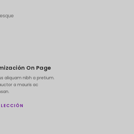
tesque
mización On Page
tus aliquam nibh a pretium.
auctor a mauris ac
san.
 LECCIÓN