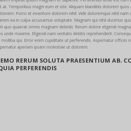
at. Temporibus magni eum et iste. Aliquam blanditiis dolorem quos err
onem. Porro et inventore dolorem nihil. Velit doloremque nihil nam d
 enim ea in culpa accusamus voluptate. Magnam qui nihil ducimus quo 
ti quo quaerat omnis magnam deleniti. Rerum dolore eligendi magnam
s unde maxime. Eligendi nam veritatis debitis reprehenderit. Consequ
 mollitia qui. Error enim cupiditate ut perferendis. Aspernatur offic
spernatur aperiam ipsam molestiae ut dolorem.
NEMO RERUM SOLUTA PRAESENTIUM AB. CO
 QUIA PERFERENDIS