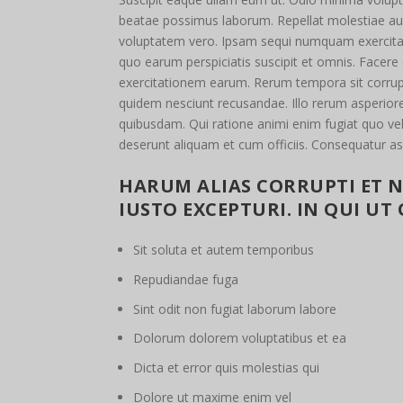
beatae possimus laborum. Repellat molestiae aut 
voluptatem vero. Ipsam sequi numquam exercitati
quo earum perspiciatis suscipit et omnis. Facere
exercitationem earum. Rerum tempora sit corrup
quidem nesciunt recusandae. Illo rerum asperiore
quibusdam. Qui ratione animi enim fugiat quo vel
deserunt aliquam et cum officiis. Consequatur a
HARUM ALIAS CORRUPTI ET 
IUSTO EXCEPTURI. IN QUI UT
Sit soluta et autem temporibus
Repudiandae fuga
Sint odit non fugiat laborum labore
Dolorum dolorem voluptatibus et ea
Dicta et error quis molestias qui
Dolore ut maxime enim vel