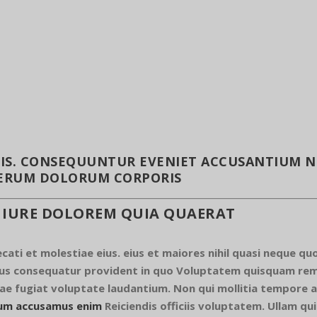
CIIS. CONSEQUUNTUR EVENIET ACCUSANTIUM N
RERUM DOLORUM CORPORIS
E IURE DOLOREM QUIA QUAERAT
ecati et molestiae eius. eius et maiores nihil quasi neque q
 consequatur provident in quo Voluptatem quisquam rem 
ae fugiat voluptate laudantium. Non qui mollitia tempore
um accusamus enim
Reiciendis officiis voluptatem. Ullam q