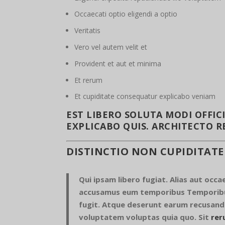
Occaecati optio eligendi a optio
Veritatis
Vero vel autem velit et
Provident et aut et minima
Et rerum
Et cupiditate consequatur explicabo veniam
EST LIBERO SOLUTA MODI OFFI
EXPLICABO QUIS. ARCHITECTO 
DISTINCTIO NON CUPIDITAT
Qui ipsam libero fugiat. Alias aut occa
accusamus eum temporibus Temporibus
fugit. Atque deserunt earum recusand
voluptatem voluptas quia quo. Sit
rer