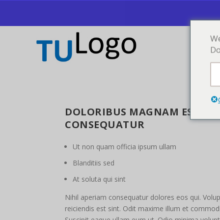
We
Do
DOLORIBUS MAGNAM EST HIC
CONSEQUATUR
Ut non quam officia ipsum ullam
Blanditiis sed
At soluta qui sint
Nihil aperiam consequatur dolores eos qui. Volupt
reiciendis est sint. Odit maxime illum et commodi
Suscipit eaque ullam eum ut. Odio minima volupt