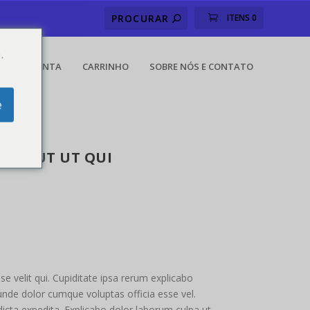
ITENS 0
.
MINHA CONTA
CARRINHO
SOBRE NÓS E CONTATO
e
LA. UT UT QUI
e velit qui. Cupiditate ipsa rerum explicabo
 unde dolor cumque voluptas officia esse vel.
cta expedita. Explicabo dolor laborum culpa ut