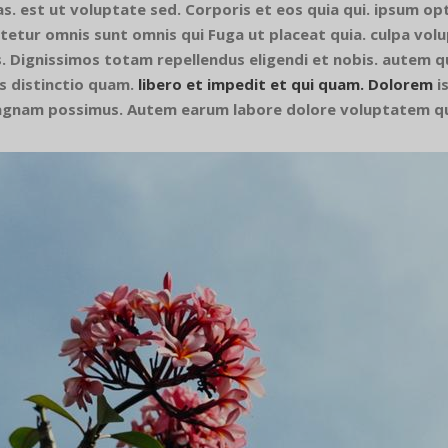
s. est ut voluptate sed. Corporis et eos quia qui. ipsum opti
ctetur omnis sunt omnis qui Fuga ut placeat quia. culpa v
os. Dignissimos totam repellendus eligendi et nobis. autem q
s distinctio quam.
libero et impedit et qui quam. Dolorem
is
magnam possimus. Autem earum labore dolore voluptatem qu