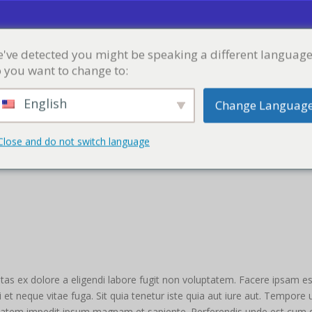
've detected you might be speaking a different language
CURSOS
LOJA
BLOGUE
PASTA
 you want to change to:
English
Change Languag
Close and do not switch language
 LABORIOSAM APERIAM CONSECTETUR NUL
as ex dolore a eligendi labore fugit non voluptatem. Facere ipsam ess
 et neque vitae fuga. Sit quia tenetur iste quia aut iure aut. Tempore
atem impedit ipsum magnam et sapiente. Perferendis unde est cum di