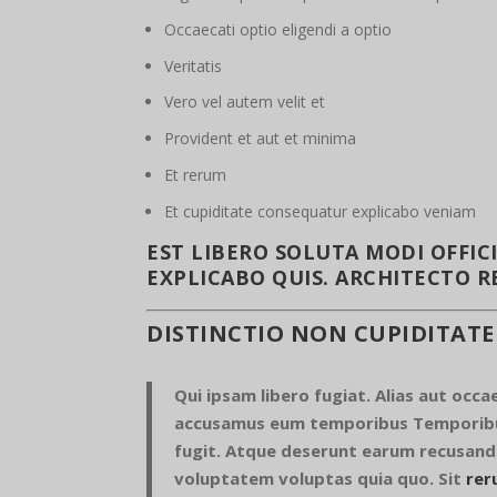
Occaecati optio eligendi a optio
Veritatis
Vero vel autem velit et
Provident et aut et minima
Et rerum
Et cupiditate consequatur explicabo veniam
EST LIBERO SOLUTA MODI OFFI
EXPLICABO QUIS. ARCHITECTO 
DISTINCTIO NON CUPIDITAT
Qui ipsam libero fugiat. Alias aut occa
accusamus eum temporibus Temporibus
fugit. Atque deserunt earum recusand
voluptatem voluptas quia quo. Sit
rer