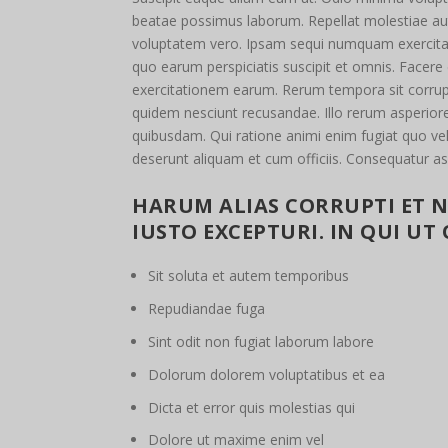
beatae possimus laborum. Repellat molestiae aut 
voluptatem vero. Ipsam sequi numquam exercitati
quo earum perspiciatis suscipit et omnis. Facere
exercitationem earum. Rerum tempora sit corrup
quidem nesciunt recusandae. Illo rerum asperiore
quibusdam. Qui ratione animi enim fugiat quo vel
deserunt aliquam et cum officiis. Consequatur a
HARUM ALIAS CORRUPTI ET 
IUSTO EXCEPTURI. IN QUI UT
Sit soluta et autem temporibus
Repudiandae fuga
Sint odit non fugiat laborum labore
Dolorum dolorem voluptatibus et ea
Dicta et error quis molestias qui
Dolore ut maxime enim vel