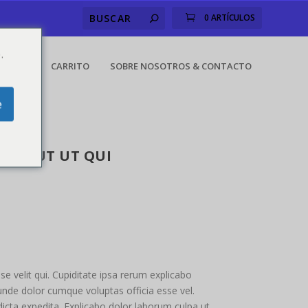
0 ARTÍCULOS
.
CUENTA
CARRITO
SOBRE NOSOTROS & CONTACTO
e
LA. UT UT QUI
e velit qui. Cupiditate ipsa rerum explicabo
 unde dolor cumque voluptas officia esse vel.
cta expedita. Explicabo dolor laborum culpa ut