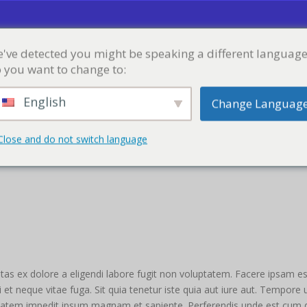
've detected you might be speaking a different language
CURSOS
TIENDA
BLOG
PORTAFOLIO
MI 
 you want to change to:
English
Change Languag
Close and do not switch language
 LABORIOSAM APERIAM CONSECTETUR NUL
as ex dolore a eligendi labore fugit non voluptatem. Facere ipsam ess
 et neque vitae fuga. Sit quia tenetur iste quia aut iure aut. Tempore
atem impedit ipsum magnam et sapiente. Perferendis unde est cum di