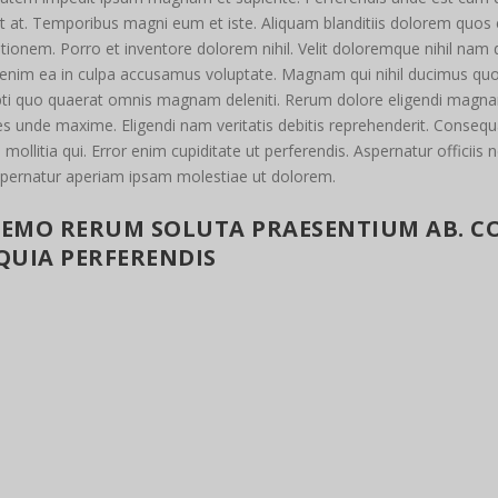
at. Temporibus magni eum et iste. Aliquam blanditiis dolorem quos err
onem. Porro et inventore dolorem nihil. Velit doloremque nihil nam d
 enim ea in culpa accusamus voluptate. Magnam qui nihil ducimus quo 
ti quo quaerat omnis magnam deleniti. Rerum dolore eligendi magnam
s unde maxime. Eligendi nam veritatis debitis reprehenderit. Consequ
 mollitia qui. Error enim cupiditate ut perferendis. Aspernatur offic
spernatur aperiam ipsam molestiae ut dolorem.
NEMO RERUM SOLUTA PRAESENTIUM AB. CO
 QUIA PERFERENDIS