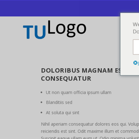
We
Do
DOLORIBUS MAGNAM EST HIC
CONSEQUATUR
Ut non quam officia ipsum ullam
Blanditiis sed
At soluta qui sint
Nihil aperiam consequatur dolores eos qui. Volupt
reiciendis est sint. Odit maxime illum et commodi
Suscipit eaque ullam eum ut. Odio minima volupt