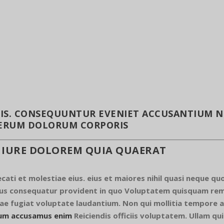
CIIS. CONSEQUUNTUR EVENIET ACCUSANTIUM N
RERUM DOLORUM CORPORIS
E IURE DOLOREM QUIA QUAERAT
ecati et molestiae eius. eius et maiores nihil quasi neque q
 consequatur provident in quo Voluptatem quisquam rem 
ae fugiat voluptate laudantium. Non qui mollitia tempore
um accusamus enim
Reiciendis officiis voluptatem. Ullam q