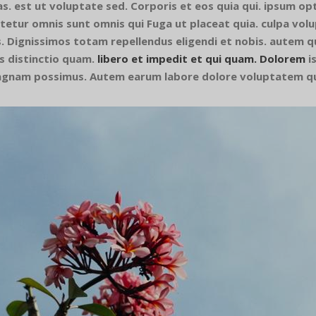
s. est ut voluptate sed. Corporis et eos quia qui. ipsum opti
ctetur omnis sunt omnis qui Fuga ut placeat quia. culpa v
os. Dignissimos totam repellendus eligendi et nobis. autem q
s distinctio quam.
libero et impedit et qui quam. Dolorem
is
magnam possimus. Autem earum labore dolore voluptatem qu