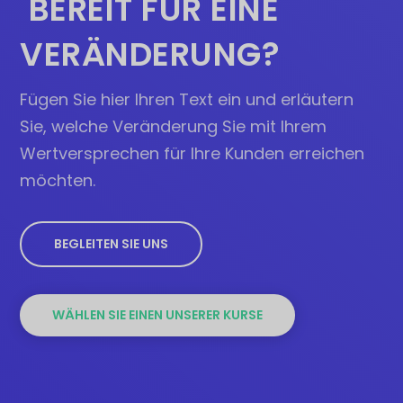
BEREIT FÜR EINE
e
t
i
:
VERÄNDERUNG?
s
$
w
9
a
9
Fügen Sie hier Ihren Text ein und erläutern
r
9
Sie, welche Veränderung Sie mit Ihrem
:
.
Wertversprechen für Ihre Kunden erreichen
$
0
1
0
möchten.
,
.
1
5
BEGLEITEN SIE UNS
0
.
0
WÄHLEN SIE EINEN UNSERER KURSE
0