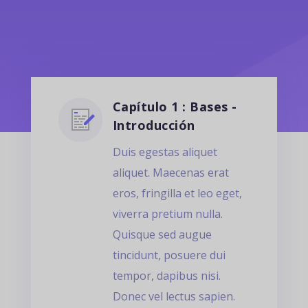
Capítulo 1 : Bases -
Introducción
Duis egestas aliquet
aliquet. Maecenas erat
eros, fringilla et leo eget,
viverra pretium nulla.
Quisque sed augue
tincidunt, posuere dui
tempor, dapibus nisi.
Donec vel lectus sapien.