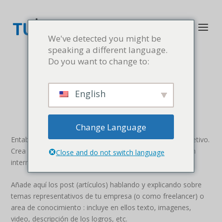
We've detected you might be
speaking a different language.
Do you want to change to:
English
Change Language
Entabla y mantén una conversación con tu audiencia objetivo.
Crea contenido valioso para ellos, mejora tu visibilidad en
Close and do not switch language
internet y atrae a clientes.
Añade aquí los post (artículos) hablando y explicando sobre
temas representativos de tu empresa (o como freelancer) o
area de conocimiento : incluye en ellos texto, imagenes,
video, descripción de los logros, etc.